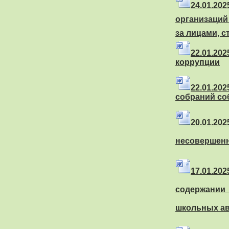
24
.01
.20
организаций
за лицами, 
22
.01
.20
коррупции
22
.01
.20
собраний со
20
.01
.2
несовершенн
17
.01
.20
содержании
школьных а