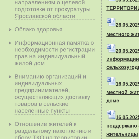
направлениям о целевой
ТЕРРИТОРИ
подготовке от прокуратуры
Ярославской области
26.05.202
Облако здоровья
местного жи
Информационная памятка о
необходимости регистрации
20.05.20
прав на индивидуальный
информации
жилой дом
сельхозугод
Вниманию организаций и
индивидуальных
16.05.202
предпринимателей,
местной жи
осуществляющих доставку
доме
товаров в сельские
населенные пункты
16.05.20
Отношение жителей к
поддержано 
раздельному накоплению и
жительницы
сбору ТКО на территории