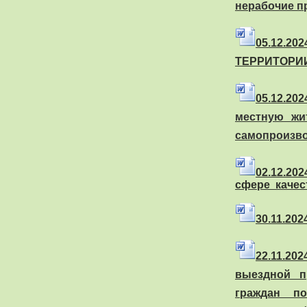
нерабочие п
05.
12.20
ТЕРРИТОРИ
05.
12.20
местную жи
самопроизво
02.
12.20
сфере качес
30
.11.202
22
.11.20
выездной п
граждан п