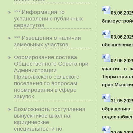
*** Информация по
05.06.20
установлению публичных
благоустрой
сервитутов
03.06.202
*** Извещения о наличии
земельных участков
обеспечения
Формирование состава
02.06.202
Общественного Совета при
участие в 
Администрации
Приволжского сельского
Территориа
поселения по вопросам
прав Мышкин
нopмиpoвaния в cфepe
зaкyпoк
31.05.202
Возможность поступления
обращению
выпускников школ на
водоснабжен
юридические
специальности по
30.05.2