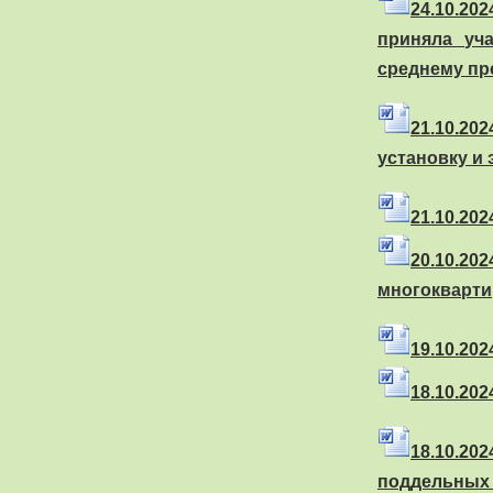
24
.10.20
приняла уч
среднему пр
21
.10.20
установку и
21
.10.20
20
.10.20
многокварт
19
.10.20
18
.10.20
18
.10.20
поддельных 