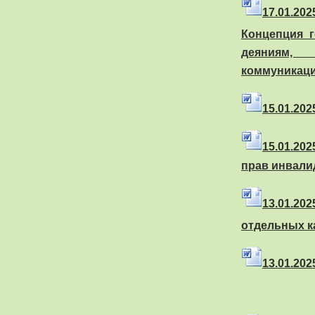
17
.01
.20
Концепция 
деяниям,
коммуникац
15
.01
.20
15
.01
.20
прав инвали
13
.01
.20
отдельных к
13
.01
.20