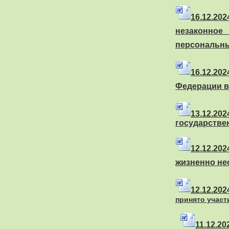
16
.
12.20
незаконное
персональн
16
.
12.20
Федерации в
13
.
12.2
государстве
12
.
12.20
жизненно не
12
.
12.20
принято участ
11
.
12.2