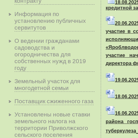
контракту
18.08.202
кредитной з
Информация по
установлению публичных
20.06.202
сервитутов
участие в 
исполняю
О ведении гражданами
садоводства и
«Яроблводо
огородничества для
участие на
собственных нужд в 2019
директора ф
году
19.06.2025
Земельный участок для
многодетной семьи
18.06.2025
Поставщик сжиженного газа
16.06.20
Установлены новые ставки
земельного налога на
района гос
территории Приволжского
туберкулеза
сельского поселения