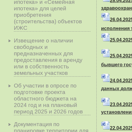
28.04.20
ипотека» и «Семейная
ипотека» для целей
здравоохран
приобретения
26.04.20
(строительства) объектов
ИЖС
исполнения 
Извещение о наличии
25.04.2025
свободных и
предназначенных для
25.04.202
предоставления в аренду
бывшего гос
или в собственность
земельных участков
24.04.202
Об участии в опросе по
данных дол
подготовке проекта
областного бюджета на
2024 год и на плановый
23.04.20
период 2025 и 2026 годов
установлени
Документация по
22.04.20
планировке территории для