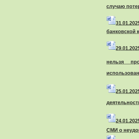
случаю поте
31
.01
.20
банковской 
29
.01
.20
нельзя пр
использован
25
.01
.2
деятельност
24
.01
.20
СМИ о неудо