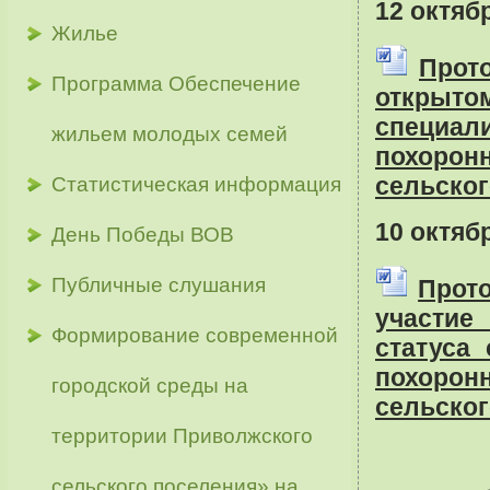
12 октяб
Жилье
Прот
Программа Обеспечение
открыто
специа
жильем молодых семей
похорон
сельског
Статистическая информация
10 октяб
День Победы ВОВ
Публичные слушания
Прот
участие
Формирование современной
статуса
похорон
городской среды на
сельског
территории Приволжского
сельского поселения» на