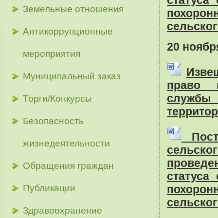
статуса
Земельные отношения
похорон
сельског
Антикоррупционные
20 ноябр
мероприятия
Изве
Муниципальный заказ
право п
службы
Торги/Конкурсы
территор
Безопасность
Поста
жизнедеятельности
сельско
проведен
Обращения граждан
статуса
Публикации
похорон
сельског
Здравоохранение