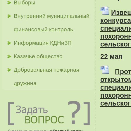
Выборы
Извещ
Внутренний муниципальный
конку
специа
финансовый контроль
похорон
Информация КДНиЗП
сельског
22 мая
Казачье общество
Добровольная пожарная
Про
открыто
дружина
специа
похорон
сельског