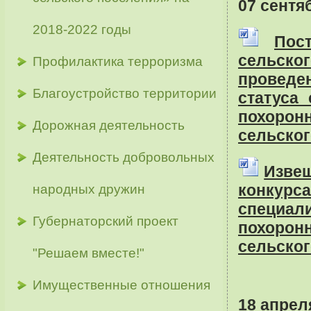
07 сентя
2018-2022 годы
Пос
сельско
Профилактика терроризма
проведен
Благоустройство территории
статуса
похорон
Дорожная деятельность
сельског
Деятельность добровольных
Извещ
конку
народных дружин
специа
Губернаторский проект
похорон
сельског
"Решаем вместе!"
Имущественные отношения
18 апреля