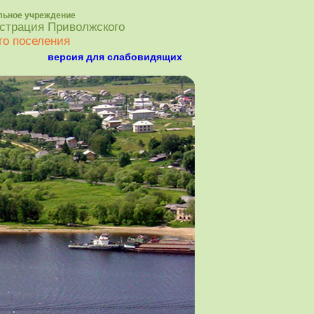
льное учреждение
страция Приволжского
го поселения
версия для слабовидящих