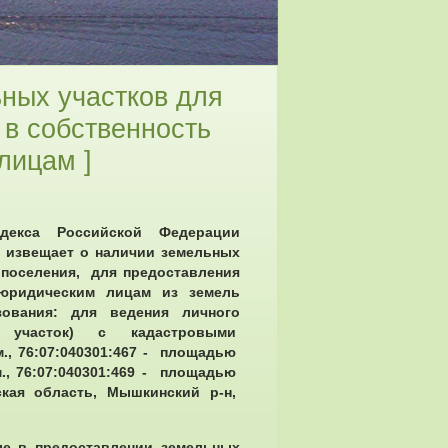
ных участков для
 в собственность
лицам ]
декса Российской Федерации
 извещает о наличии земельных
 поселения, для предоставления
юридическим лицам из земель
зования: для ведения личного
ный участок) с кадастровыми
., 76:07:040301:467 - площадью
м., 76:07:040301:469 - площадью
ская область, Мышкинский р-н,
ые в предоставлении земельных