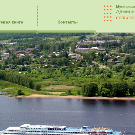
Муниципа
Админи
сельско
тевая книга
Контакты