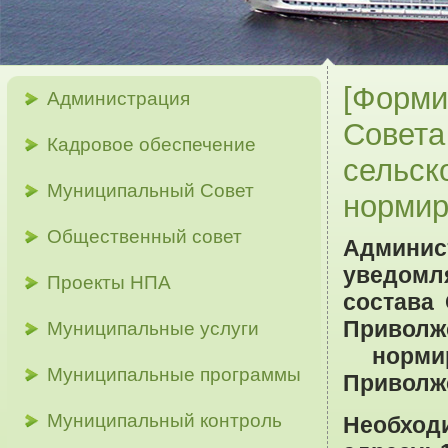
[Форми
Администрация
Совета
Кадровое обеспечение
сельск
Муниципальный Совет
нopмиp
Общественный совет
Админис
уведомл
Проекты НПА
состава
Приволж
Муниципальные услуги
нopмиp
Муниципальные программы
Приволжс
Муниципальный контроль
Необхо