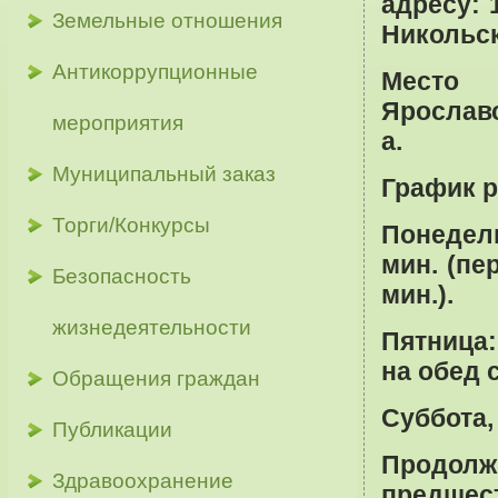
адресу: 
Земельные отношения
Никольск
Антикоррупционные
Место 
Ярославс
мероприятия
а.
Муниципальный заказ
График 
Торги/Конкурсы
Понедель
мин. (пе
Безопасность
мин.).
жизнедеятельности
Пятница:
на обед с
Обращения граждан
Суббота,
Публикации
Продолж
Здравоохранение
предшес