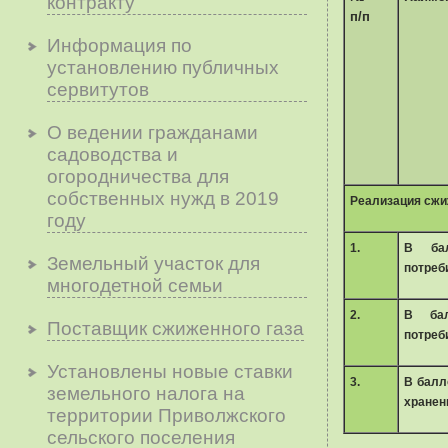
контракту
п/п
Информация по
установлению публичных
сервитутов
О ведении гражданами
садоводства и
огородничества для
собственных нужд в 2019
Реализация сжи
году
1.
В ба
Земельный участок для
потреб
многодетной семьи
2.
В бал
Поставщик сжиженного газа
потреб
Установлены новые ставки
3.
В балл
земельного налога на
хранен
территории Приволжского
сельского поселения