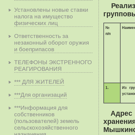
Реализ
Установлены новые ставки
групповы
налога на имущество
физических лиц
№
Наимен
п/п
Ответственность за
незаконный оборот оружия
и боеприпасов
ТЕЛЕФОНЫ ЭКСТРЕННОГО
РЕАГИРОВАНИЯ
*** ДЛЯ ЖИТЕЛЕЙ
1.
Из гр
***Для организаций
устано
***Информация для
Адрес 
собственников
хранен
(пользователей) земель
сельскохозяйственного
Мышкинс
назначения