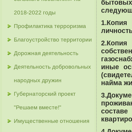
бытовых
следующ
2018-2022 годы
1.Копия
Профилактика терроризма
личность
Благоустройство территории
2.Копи
собстве
Дорожная деятельность
газоснаб
иные ос
Деятельность добровольных
(свидет
народных дружин
найма жи
Губернаторский проект
3.Докум
прожив
"Решаем вместе!"
состав
квартиро
Имущественные отношения
4.Докуме