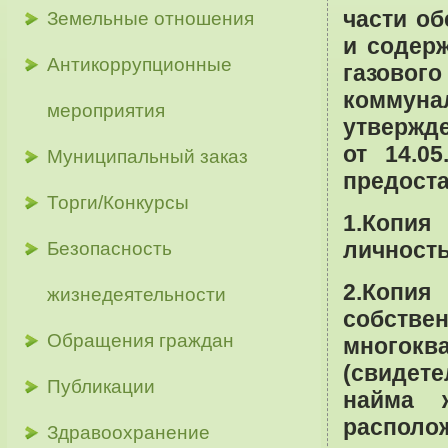
части об
Земельные отношения
и содер
Антикоррупционные
газово
коммун
мероприятия
утвержд
от 14.0
Муниципальный заказ
предост
Торги/Конкурсы
1.Копия
личность
Безопасность
2.Копи
жизнедеятельности
собстве
Обращения граждан
многок
(свидет
Публикации
найма 
распол
Здравоохранение