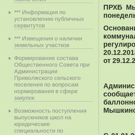
ПРХБ Мыш
*** Информация по
понедель
установлению публичных
сервитутов
Основа
коммун
*** Извещения о наличии
регулир
земельных участков
20.12.20
Формирование состава
от 29.12.
Общественного Совета при
Администрации
Приволжского сельского
поселения по вопросам
Админис
нopмиpoвaния в cфepe
сообщае
зaкyпoк
баллонн
Мышкинск
Возможность поступления
выпускников школ на
юридические
специальности по