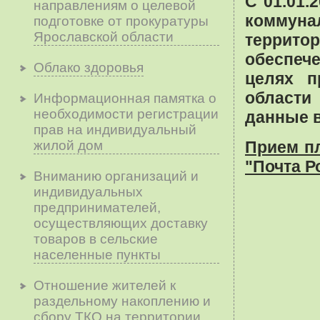
С 01.01.
направлениям о целевой
коммуна
подготовке от прокуратуры
Ярославской области
террит
обеспеч
Облако здоровья
целях п
области
Информационная памятка о
необходимости регистрации
данные 
прав на индивидуальный
жилой дом
Прием п
"Почта Р
Вниманию организаций и
индивидуальных
предпринимателей,
осуществляющих доставку
товаров в сельские
населенные пункты
Отношение жителей к
раздельному накоплению и
сбору ТКО на территории