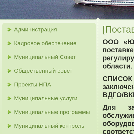
[Поста
Администрация
ООО «ЮТ
Кадровое обеспечение
поставк
Муниципальный Совет
регулир
области.
Общественный совет
СПИСО
Проекты НПА
заключе
ВДГО/ВК
Муниципальные услуги
Для за
Муниципальные программы
обслуж
оборудо
Муниципальный контроль
соответс