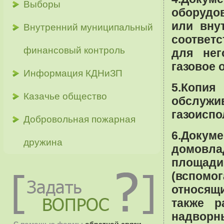
Выборы
оборудо
или вну
Внутренний муниципальный
соответ
финансовый контроль
для нег
газовое 
Информация КДНиЗП
5.Копия
Казачье общество
обслуж
газоисп
Добровольная пожарная
6.Доку
дружина
домовла
площад
(вспом
относящи
также р
надворн