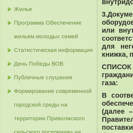
внутридо
Жилье
3.Докуме
оборудо
Программа Обеспечение
или вну
жильем молодых семей
соответ
для нег
Статистическая информация
книжка, 
День Победы ВОВ
СПИСО
граждан
Публичные слушания
газа:
Формирование современной
В соотв
обеспеч
городской среды на
(далее 
территории Приволжского
Правите
поставк
сельского поселения» на