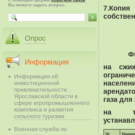
С помощью формы
обратной связи
Вы можете задать вопрос.
7.Копия
собствен
Опрос
Ф
Информация
на сжи
огранич
Информация об
населен
инвестиционной
привлекательности
арендат
Ярославской области в
газа для
сфере агропромышленного
комплекса и развития
на те
сельского туризма
устанавл
Военная служба по
№
Наиме