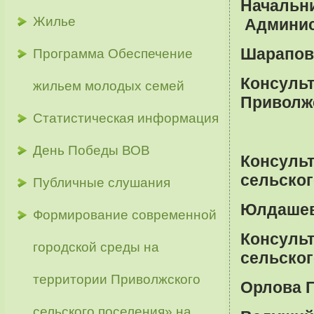
Начал
Жилье
Админис
Шарапова
Программа Обеспечение
Консул
жильем молодых семей
Приволжс
Статистическая информация
День Победы ВОВ
Консу
сельског
Публичные слушания
Юлдашева
Формирование современной
Консу
городской среды на
сельског
территории Приволжского
Орлова Г
сельского поселения» на