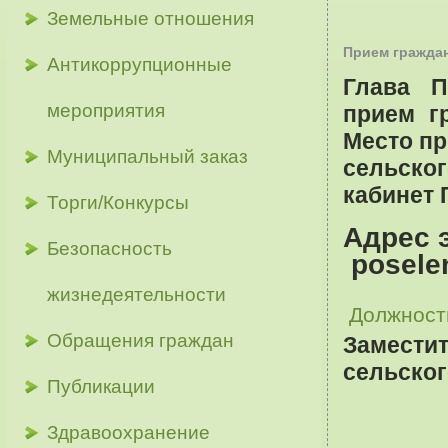
Земельные отношения
Прием граждан
Антикоррупционные
Глава П
мероприятия
прием г
Место пр
Муниципальный заказ
сельског
кабинет 
Торги/Конкурсы
Адрес 
Безопасность
posele
жизнедеятельности
Должност
Обращения граждан
Замести
сельског
Публикации
Здравоохранение