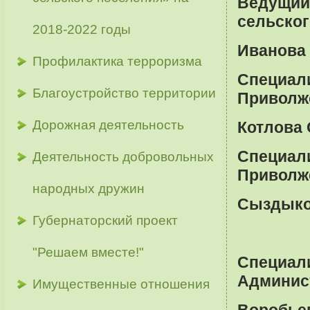
Ведущий
сельског
2018-2022 годы
Иванова 
Профилактика терроризма
Специ
Благоустройство территории
Приволжс
Дорожная деятельность
Котлова 
Специ
Деятельность добровольных
Приволжс
народных дружин
Сыздыков
Губернаторский проект
"Решаем вместе!"
Специали
Админис
Имущественные отношения
Воробьев