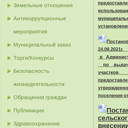
предостав
Земельные отношения
использов
Антикоррупционные
муниципальн
установлени
мероприятия
Постано
Муниципальный заказ
24.08.20
в Админист
Торги/Конкурсы
по выдаче
Безопасность
участков,
предостав
жизнедеятельности
утвержденн
поселения от
Обращения граждан
Поста
Публикации
сельско
Здравоохранение
внесе