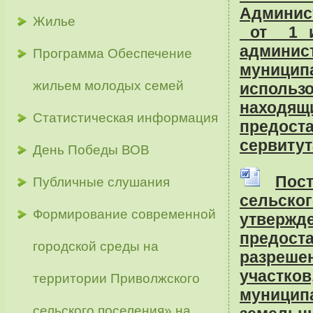
Админис
Жилье
от 1 и
админис
Программа Обеспечение
муницип
жильем молодых семей
использ
находящ
Статистическая информация
предоста
сервитут
День Победы ВОВ
Пос
Публичные слушания
сельско
Формирование современной
утвержд
предост
городской среды на
разреше
уча
территории Приволжского
муницип
сельского поселения» на