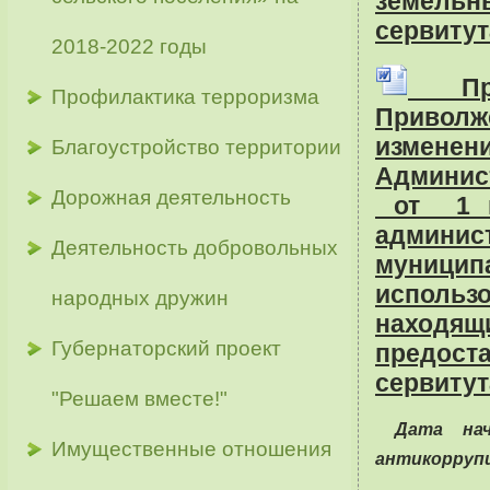
земел
сервитут
2018-2022 годы
Прое
Профилактика терроризма
Приволж
изме
Благоустройство территории
Админис
Дорожная деятельность
от 1 и
админис
Деятельность добровольных
муницип
использ
народных дружин
находящ
Губернаторский проект
предоста
сервитут
"Решаем вместе!"
Дата нач
Имущественные отношения
антикорруп