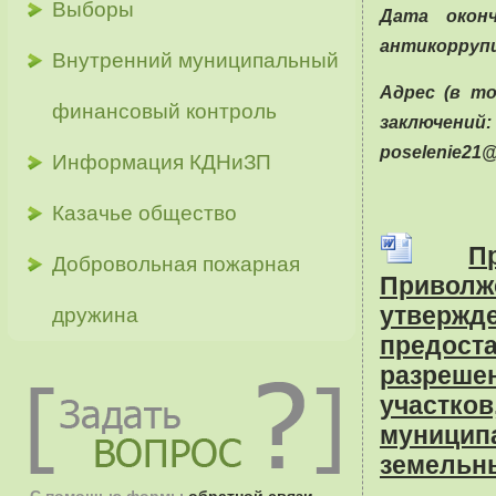
Выборы
Дата окон
антикорруп
Внутренний муниципальный
Адрес (в т
финансовый контроль
заключений: 
poselenie21@
Информация КДНиЗП
Казачье общество
П
Добровольная пожарная
Привол
утвержд
дружина
предост
разреше
уча
муницип
земельны