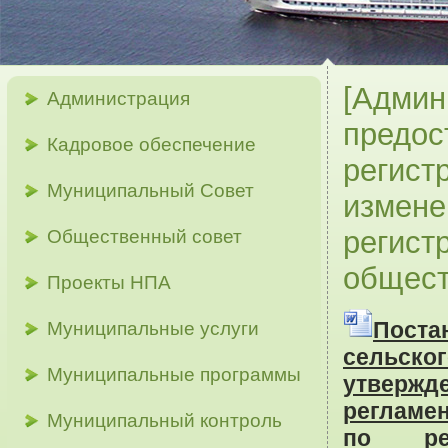
[Админ
Администрация
предос
Кадровое обеспечение
регист
Муниципальный Совет
измене
регист
Общественный совет
общест
Проекты НПА
Поста
Муниципальные услуги
сельско
Муниципальные программы
утве
регламе
Муниципальный контроль
по ре