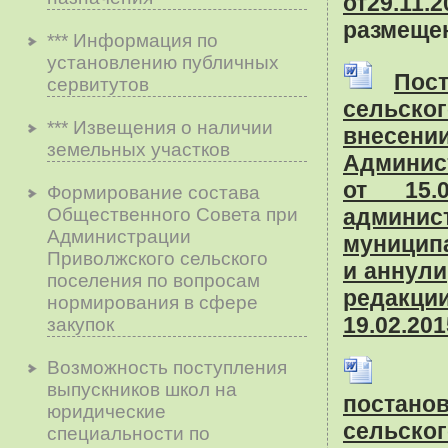
от29.11
размещен
*** Информация по
установлению публичных
Пос
сервитутов
сельско
*** Извещения о наличии
внесе
земельных участков
Админис
от 15.
Формирование состава
Общественного Совета при
админис
Администрации
муницип
Приволжского сельского
и аннул
поселения по вопросам
редакц
нopмиpoвaния в cфepe
19.02.201
зaкyпoк
Возможность поступления
выпускников школ на
постан
юридические
сельско
специальности по