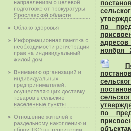
направлениям о целевой
постан
подготовке от прокуратуры
сельско
Ярославской области
утверж
по пре
Облако здоровья
присво
Информационная памятка о
адресов
необходимости регистрации
ноября 2
прав на индивидуальный
жилой дом
П
Вниманию организаций и
постан
индивидуальных
сельско
предпринимателей,
постан
осуществляющих доставку
сельско
товаров в сельские
населенные пункты
утверж
по пре
Отношение жителей к
присвое
раздельному накоплению и
объекта
сбору ТКО на территории