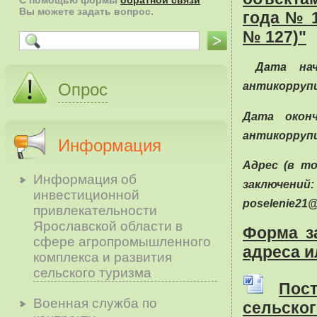
С помощью формы
обратной связи
Вы можете задать вопрос.
года № 14
№ 127)"
Дата нач
Опрос
антикорруп
Дата окон
антикорруп
Информация
Адрес (в т
Информация об
заключений: 
инвестиционной
poselenie21@
привлекательности
Ярославской области в
Форма з
сфере агропромышленного
адреса и
комплекса и развития
сельского туризма
Пос
Военная служба по
сельско