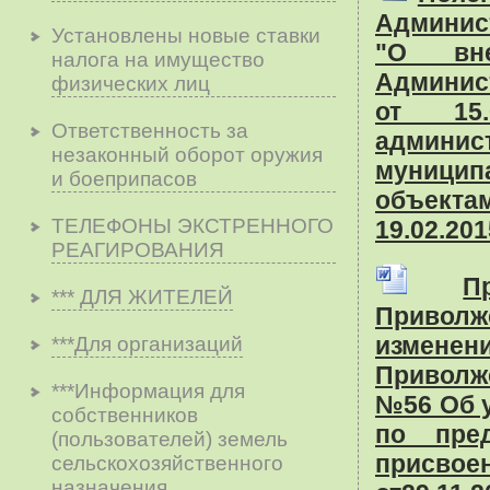
Админис
Установлены новые ставки
"О вне
налога на имущество
Админис
физических лиц
от 15
Ответственность за
админис
незаконный оборот оружия
муницип
и боеприпасов
объекта
ТЕЛЕФОНЫ ЭКСТРЕННОГО
19.02.20
РЕАГИРОВАНИЯ
П
*** ДЛЯ ЖИТЕЛЕЙ
Приволж
измене
***Для организаций
Приволжс
***Информация для
№56 Об 
собственников
по пре
(пользователей) земель
присвое
сельскохозяйственного
назначения