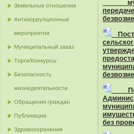
мун
Земельные отношения
передач
безвозме
Антикоррупционные
мероприятия
Поста
сельско
Муниципальный заказ
утверж
предост
Торги/Конкурсы
муници
безвозме
Безопасность
жизнедеятельности
Поя
Админис
Обращения граждан
муницип
имущест
Публикации
без пров
Здравоохранение