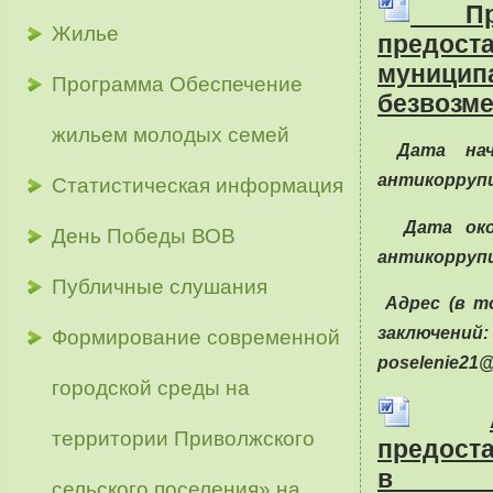
Прое
Жилье
предост
муници
Программа Обеспечение
безвозме
жильем молодых семей
Дата нач
антикорруп
Статистическая информация
Дата ок
День Победы ВОВ
антикорруп
Публичные слушания
Адрес (в т
заключений: 
Формирование современной
poselenie21@
городской среды на
территории Приволжского
предост
в а
сельского поселения» на