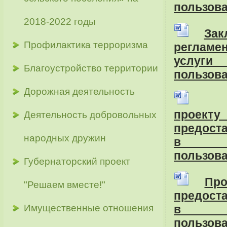
пользов
2018-2022 годы
Зак
Профилактика терроризма
регламе
услуги 
Благоустройство территории
пользов
Дорожная деятельность
проект
Деятельность добровольных
предост
народных дружин
в а
пользов
Губернаторский проект
Про
"Решаем вместе!"
предост
Имущественные отношения
в а
пользов